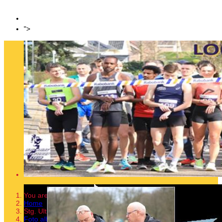
Mijnverleden
Sponsoring
Login
">
You are here:
Home
Stg. Ultraloop Stein
Foto album