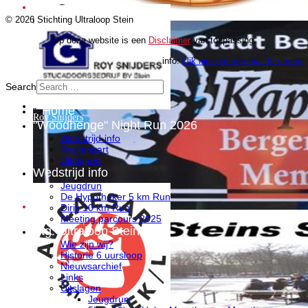
© 2026 Stichting Ultraloop Stein
Op deze website is een
Disclaimer
van toepassing.
info:
klik hier om een mail te sturen
Search
Home
">
Roy Snijders
"Woodhenge" Night Run 2026
Wedstrijd-info
Routekaart
Uitslagen
Wedstrijd info
Jeugdrun
De Hypotheker 5 km Run
Dirix 10 km Run
Meeting parcours 2025
Stg. Ultraloop Stein
Wie zijn wij?
Historie 6 uursloop
Nieuwsarchief
Links
Uitslagen
Jeugdrun