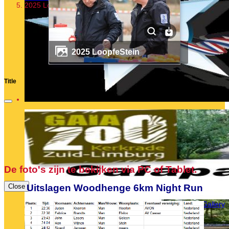
2025 LoopfeStein
2025 LoopfeStein
Title
De foto's zijn te bekijken via PC of Tablet.
Close
Uitslagen Woodhenge 6km Night Run
Powered by
Phoca Gallery