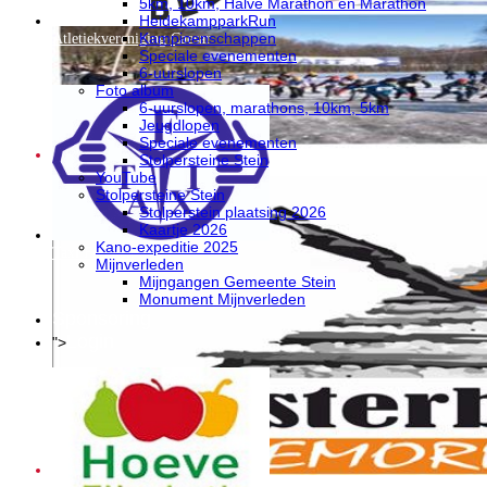
5km, 10km, Halve Marathon en Marathon
HeidekampparkRun
Kampioenschappen
Atletiekvereniging Caesar
Speciale evenementen
6-uurslopen
Foto album
6-uurslopen, marathons, 10km, 5km
Jeugdlopen
Speciale evenementen
Stolpersteine Stein
YouTube
Stolpersteine Stein
Stolperstein plaatsing 2026
Kaartje 2026
Kano-expeditie 2025
Taxi Frenken
Mijnverleden
Mijngangen Gemeente Stein
Monument Mijnverleden
Sponsoring
Login
">