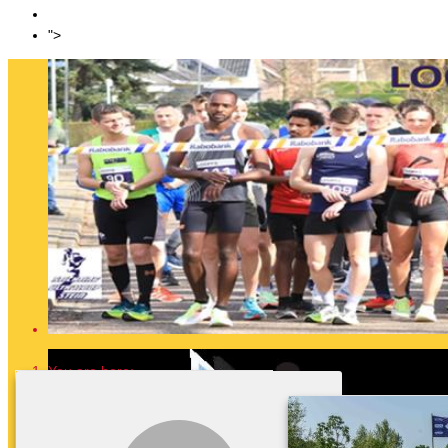
Sponsoring
Login
">
You are here:
Home
Stg. Ultraloop Stein
Foto album
6-uurslopen, marathons, 10km, 5km