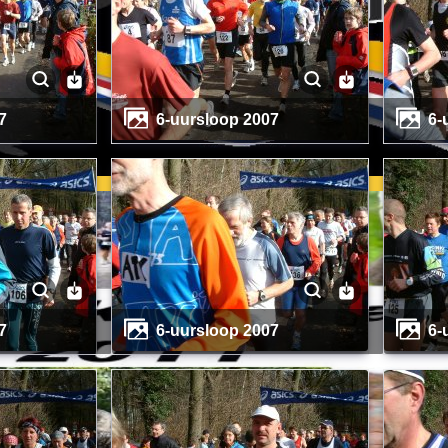
7
6-uursloop 2007
6
7
6-uursloop 2007
6