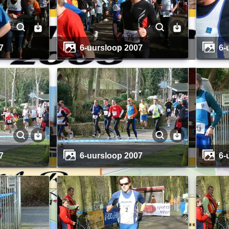
7
6-uursloop 2007
6
7
6-uursloop 2007
6