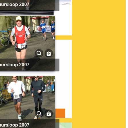
-uursloop 2007
-uursloop 2007
-uursloop 2007