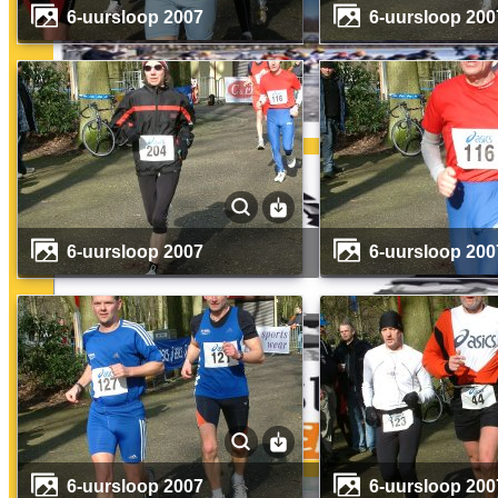
6-uursloop 2007
6-uursloop 200
6-uursloop 2007
6-uursloop 200
6-uursloop 2007
6-uursloop 200