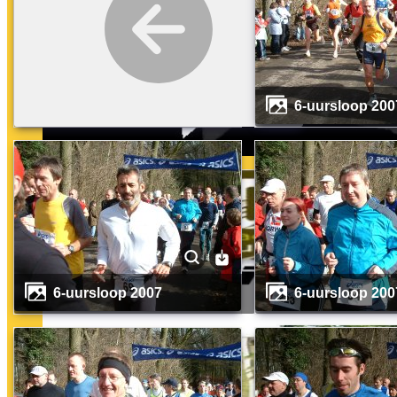
6-uursloop 2007
6-uursloop 200
6-uursloop 2007
6-uursloop 200