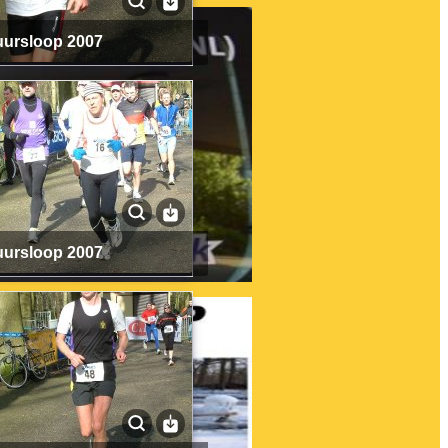
-uursloop 2007
-uursloop 2007