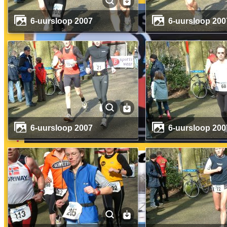
6-uursloop 2007
6-uursloop 200
6-uursloop 2007
6-uursloop 200