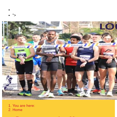
Mijnverleden
Sponsoring
Login
">
You are here:
Home