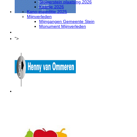
Stolperstein plaatsing 2026
Kaartje 2026
Kano-expeditie 2025
Mijnverleden
Montagebedrijf Gulpen
Mijngangen Gemeente Stein
Monument Mijnverleden
Sponsoring
Login
">
Henny van Ommeren