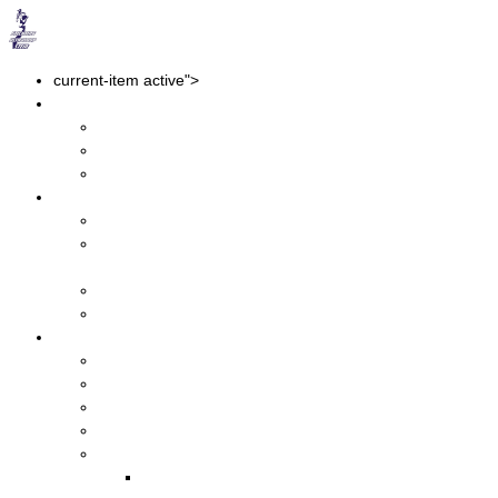
Home
current-item active">
"Woodhenge" Night Run 2026
Wedstrijd-info
Routekaart
Uitslagen
Wedstrijd info
Jeugdrun
De Hypotheker 5 km
Run
Dirix 10 km Run
Meeting parcours 2025
Stg. Ultraloop Stein
Wie zijn wij?
Historie 6 uursloop
Nieuwsarchief
Links
Uitslagen
Jeugdrun