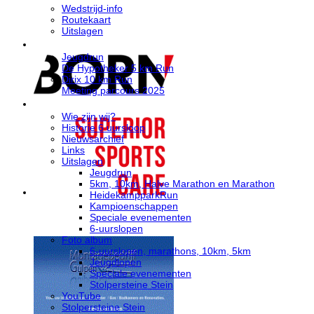
Wedstrijd-info
Routekaart
Uitslagen
Wedstrijd info
Jeugdrun
De Hypotheker 5 km Run
Dirix 10 km Run
Meeting parcours 2025
Stg. Ultraloop Stein
Wie zijn wij?
Historie 6 uursloop
Nieuwsarchief
Links
Uitslagen
Jeugdrun
5km, 10km, Halve Marathon en Marathon
HeidekampparkRun
BORN Superior Sports Care
Kampioenschappen
Speciale evenementen
6-uurslopen
Foto album
6-uurslopen, marathons, 10km, 5km
Jeugdlopen
Speciale evenementen
Stolpersteine Stein
YouTube
Stolpersteine Stein