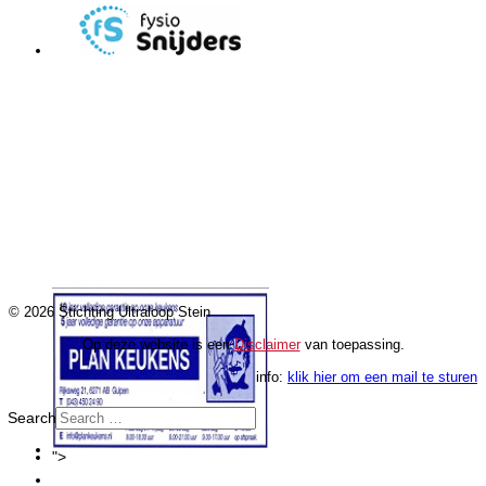
Fysio Snijders
© 2026 Stichting Ultraloop Stein
Op deze website is een
Disclaimer
van toepassing.
info:
klik hier om een mail te sturen
Search
Home
">
Plan Keukens
"Woodhenge" Night Run 2026