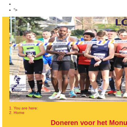
Sponsoring
Login
">
You are here:
Home
Doneren voor het Monu